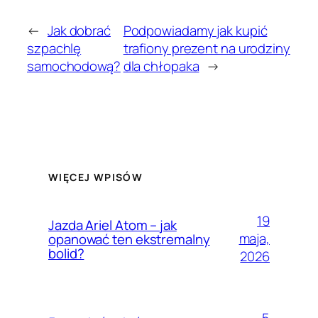
←
Jak dobrać
Podpowiadamy jak kupić
szpachlę
trafiony prezent na urodziny
samochodową?
dla chłopaka
→
WIĘCEJ WPISÓW
19
Jazda Ariel Atom – jak
maja,
opanować ten ekstremalny
bolid?
2026